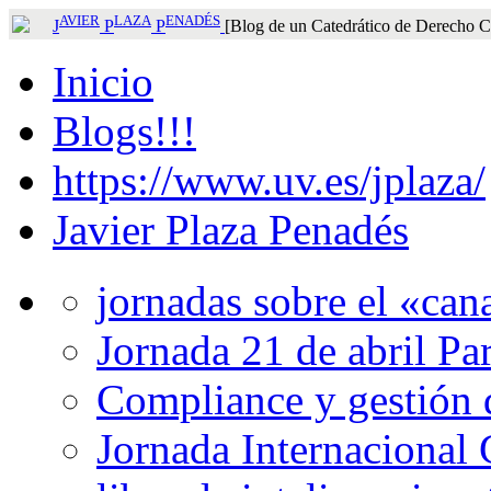
AVIER
LAZA
ENADÉS
J
P
P
[Blog de un Catedrático de Derecho Ci
Inicio
Blogs!!!
https://www.uv.es/jplaza/
Javier Plaza Penadés
jornadas sobre el «can
Jornada 21 de abril Par
Compliance y gestión 
Jornada Internacional